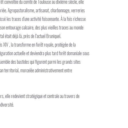
rêt convoitée du comté de Toulouse au dixième siècle, elle
ariée. Agropastoralisme, artisanat, charbonnage, verreries
sé les traces d’une activité foisonnante. À la fois richesse
 son entourage calcaire, des plus vieilles traces au monde
 était déjà là, près de l’actuel Bruniquel.
s XIV , la transforme en forêt royale, protégée de la
iguration actuelle et deviendra plus tard forêt domaniale sous
nsemble des bastides qui figurent parmi les grands sites
plan territorial, morcelée administrativement entre
s, elle redevient stratégique et centrale au travers de
diversité.