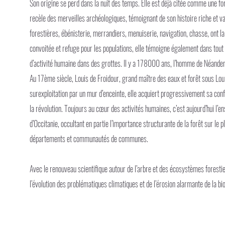
Son origine se perd dans la nuit des temps. Elle est déjà citée comme une fo
recèle des merveilles archéologiques, témoignant de son histoire riche et v
forestières, ébénisterie, merrandiers, menuiserie, navigation, chasse, ont lais
convoitée et refuge pour les populations, elle témoigne également dans tout
d’activité humaine dans des grottes. Il y a 178000 ans, l’homme de Néandertal
Au 17ème siècle, Louis de Froidour, grand maître des eaux et forêt sous Loui
surexploitation par un mur d’enceinte, elle acquiert progressivement sa conf
la révolution. Toujours au cœur des activités humaines, c’est aujourd’hui l’e
d’Occitanie, occultant en partie l’importance structurante de la forêt sur le 
départements et communautés de communes.
Avec le renouveau scientifique autour de l’arbre et des écosystèmes forestier
l’évolution des problématiques climatiques et de l’érosion alarmante de la bio